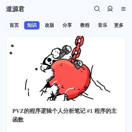
道源君
登录
首页
知识
改版
分享
教程
音乐
更多
默认
PVZ的程序逻辑个人分析笔记 #1 程序的主
函数