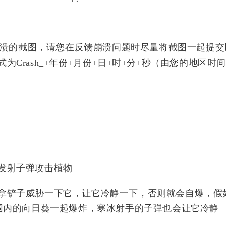
0
3
1
5
3
默认
汇编
文章
PVZ
教程
到崩溃的截图，请您在反馈崩溃问题时尽量将截图一起提
以看到
Crash_+年份+月份+日+时+分+秒（由您的地区时
就是火
版里
菇在多
的时
术 但
会将
 我不
可能
发射子弹攻击植物
题 我
是
拿铲子威胁一下它，让它冷静一下，否则就会自爆，假
戏 希
论
范围内的向日葵一起爆炸，寒冰射手的子弹也会让它冷静
退怎
四月 2025