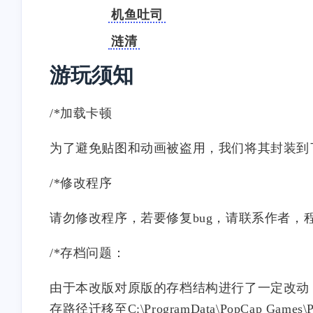
机鱼吐司
涟清
游玩须知
/*加载卡顿
为了避免贴图和动画被盗用，我们将其封装到
/*修改程序
请勿修改程序，若要修复bug，请联系作者，
/*存档问题：
互动
由于本改版对原版的存档结构进行了一定改动
最近评论
存路径迁移至C:\ProgramData\PopCap Games\Pla