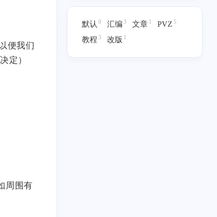
0
3
1
5
默认
汇编
文章
PVZ
1
改版
3
1
教程
改版
交以便我们
间决定）
如周围有
十二月 2024