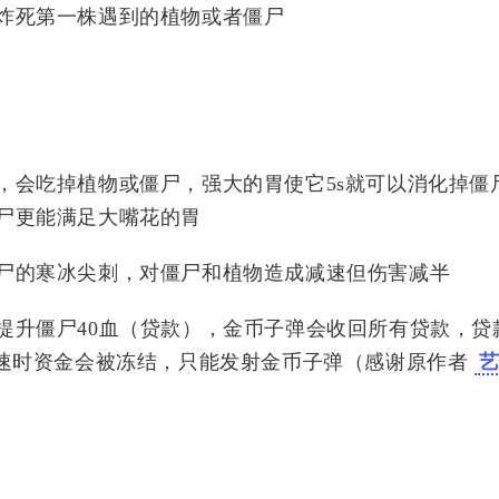
1
炸死第一株遇到的植物或者僵尸
篇
，会吃掉植物或僵尸，强大的胃使它5s就可以消化掉僵
尸更能满足大嘴花的胃
尸的寒冰尖刺，对僵尸和植物造成减速但伤害减半
提升僵尸40血（贷款），金币子弹会收回所有贷款，贷
减速时资金会被冻结，只能发射金币子弹（感谢原作者
微信
支付宝