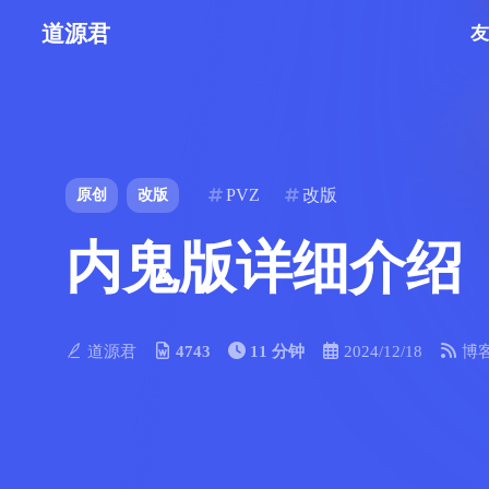
道源君
PVZ
改版
原创
改版
内鬼版详细介绍
道源君
4743
11 分钟
2024/12/18
博