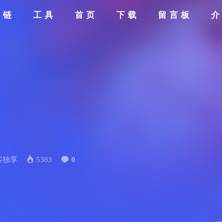
友链
工具
首页
下载
留言板
客独享
5383
0