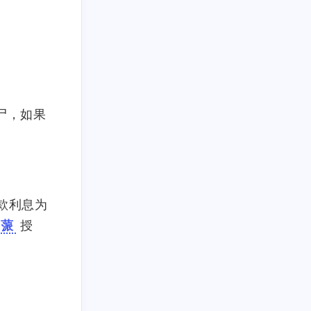
6
篇
尸，如果
款利息为
艺蒎
授