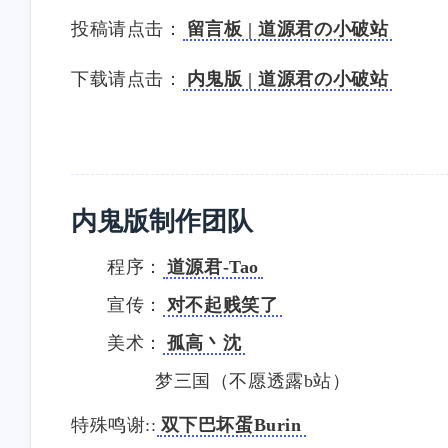
投稿请点击：
留言板 | 道源君の小破站
下载请点击：
内鬼版 | 道源君の小破站
内鬼版制作团队
程序：
道源君-Tao
宣传：
对不起贱笑了
美术：
孤高丶沈
梦三国（不愿透露b站）
特殊鸣谢::
双下巴坏蛋Burin