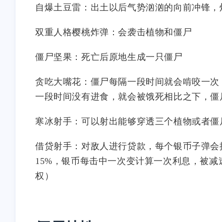
自爆土豆雷：出土以后气势汹汹的向前冲锋，
都可以一次性向前方发射四
么办
颗豌豆，同时向斜上下45度
额外发射两颗豌豆，但机枪
双重人格樱桃炸弹：会袭击植物和僵尸
豌豆染上了战争后遗症，当
场上有植物死亡或阳光数量
僵尸坚果：死亡后原地生成一只僵尸
变化时，机枪温度将立即发
动一次攻击，但无差别攻击
贪吃大嘴花：僵尸每隔一段时间就会啃咬一次
一段时间没有进食，就会被饿死相比之下，僵
寒冰射手：可以射出能够穿透三个植物或者僵
借贷射手：对敌人进行贷款，每个银币子弹会
15%，银币每击中一次变计算一次利息，被
权
）