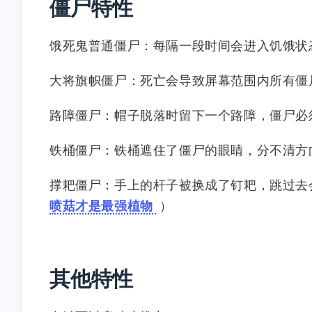
僵尸特性
饿死鬼普通僵尸：每隔一段时间会进入饥饿状
大将旗帜僵尸：死亡会导致屏幕范围内所有僵
路障僵尸：帽子脱落时留下一个路障，僵尸必
铁桶僵尸：铁桶遮住了僵尸的眼睛，分不清方
撑耙僵尸：手上的杆子被换成了钉耙，跳过去
喷菇才是最强植物
）
其他特性