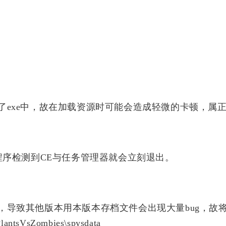
了exe中，故在加载资源时可能会造成轻微的卡顿，属
程序检测到CE与任务管理器就会立刻退出。
标签
，导致其他版本用本版本存档文件会出现大量bug，故
寻找感兴趣的领域
ntsVsZombies\spysdata