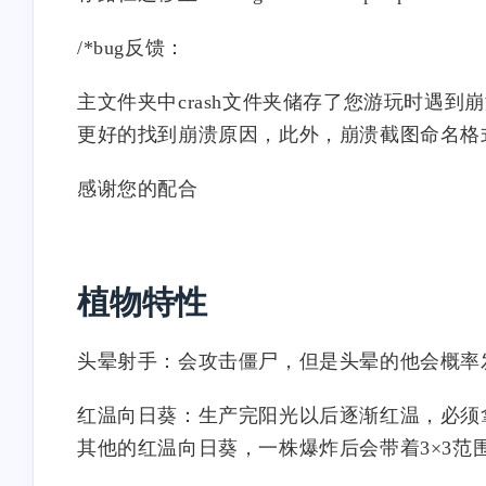
/*bug反馈：
stonewu
stonewu
主文件夹中crash文件夹储存了您游玩时遇
你好 我想指出的就是火影版
你好 不知道你可不可
更好的找到崩溃原因，此外，崩溃截图命名格式为
植物大战僵尸里的一个问题
我的评论 我想指出的
止水幻术菇在多次种植后面
影版植物大战僵尸火影
感谢您的配合
对飘带僵尸的时候虽然会让
的一个问题 止水幻术
僵尸进入幻术 但是当它释放
次种植后面对飘带僵尸
技能的时候会将植物连同僵
候虽然会让僵尸进入幻
stonewu
stonewu
尸一起斩掉 我不知道这个是
是当它释放技能的时候
植物特性
老是闪退
不能全屏是怎么回事？
bug还是啥 可能你们已经解
植物连同僵尸一起斩掉
决了这个问题 我也是刚知道
知道这个是bug还是啥 
头晕射手：会攻击僵尸，但是头晕的他会概率
有这个游戏 但是我真的很喜
你们已经解决了这个问
欢你们的游戏 希望你们可以
也是刚知道有这个游戏 但
红温向日葵：生产完阳光以后逐渐红温，必须
看到我的评论
我真的很喜欢你们的游
stonewu
stonewu
望你们可以看到我的评
其他的红温向日葵，一株爆炸后会带着3×3
投稿：战争机枪豌豆 之前问
植物大战僵尸火影版闪