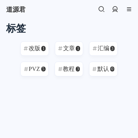
道源君
登录
标签
改版
文章
汇编
1
1
3
PVZ
教程
默认
5
3
0